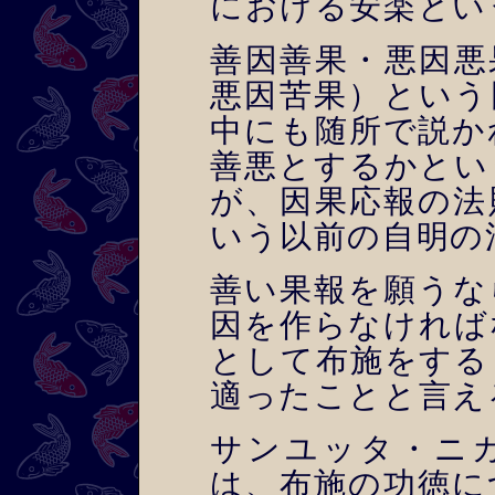
における安楽とい
善因善果・悪因悪
悪因苦果）という
中にも随所で説か
善悪とするかとい
が、因果応報の法
いう以前の自明の
善い果報を願うな
因を作らなければ
として布施をする
適ったことと言え
サンユッタ・ニ
は、布施の功徳に