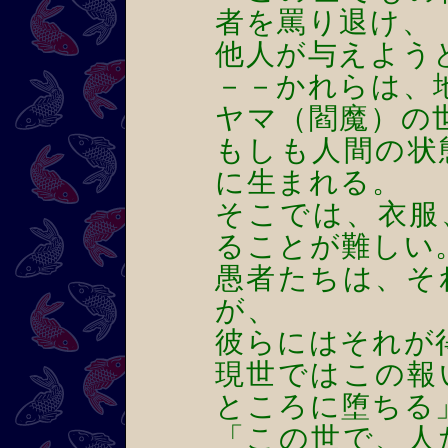
者を罵り退け、
他人が与えよう
－－かれらは、
ヤマ（閻魔）の
もしも人間の状
に生まれる。
そこでは、衣服
ることが難しい
愚者たちは、そ
が、
彼らにはそれが
現世ではこの報
ところに堕ちる
「この世で、人