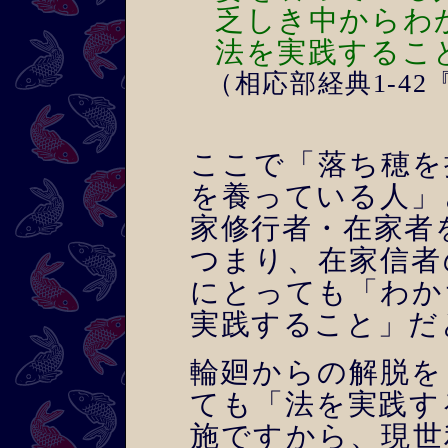
乏しき中からわ
法を実践するこ
（相応部経典1-4
ここで「落ち穂を
を養っている人」
家修行者・在家者
つまり、在家信者
にとっても「わか
実践すること」だ
輪廻からの解脱を
ても「法を実践す
施ですから、現世