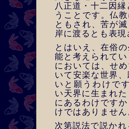
八正道・十二因縁
うことです。仏教
ともされ、苦が滅
岸に渡るとも表現
とはいえ、在俗の
能と考えられてい
においては、せめ
いて安楽な世界、
いと願うわけです
い天界に生まれた
にあるわけですか
けではありません
次第説法で説かれ