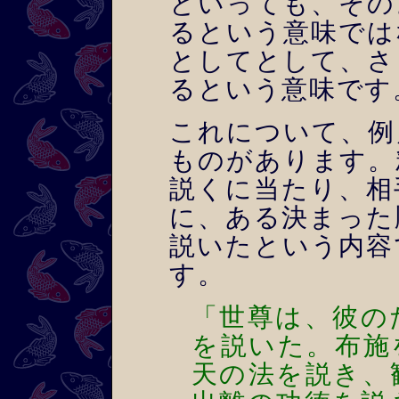
といっても、その
るという意味では
としてとして、さ
るという意味です
これについて、例
ものがあります。
説くに当たり、相
に、ある決まった
説いたという内容
す。
「世尊は、彼の
を説いた。布施
天の法を説き、