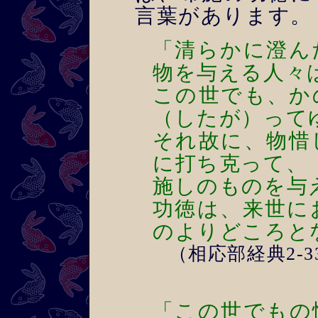
言葉があります。
「清らかに澄ん
物を与える人々
この世でも、か
（したが）って
それ故に、物惜
に打ち克って、
施しのものを与
功徳は、来世に
のよりどころと
（相応部経典2-3
「この世でもの