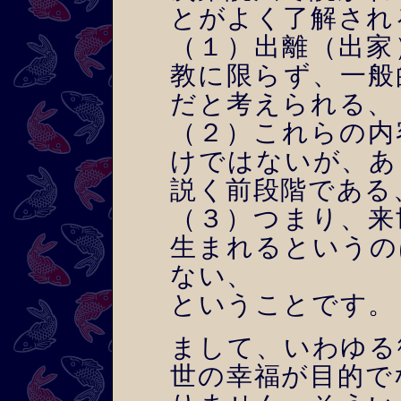
とがよく了解され
（１）出離（出家
教に限らず、一般
だと考えられる、
（２）これらの内
けではないが、あ
説く前段階である
（３）つまり、来
生まれるというの
ない、
ということです。
まして、いわゆる
世の幸福が目的で