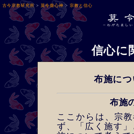
古今宗教研究所
>
莫令傷心神
>
宗教と信心
信心に
布施につ
布施
ここからは、宗教
ず、「広く施す」