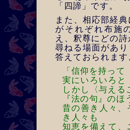
「四諦」です。
また、相応部経典
がそれぞれ布施
え、釈尊にどの詩
尋ねる場面があり
答えておられます
「信仰を持って
実にいろいろと
しかし〈与える
『法の句』のほ
昔の善き人々、
き人々も
知恵を備えて、