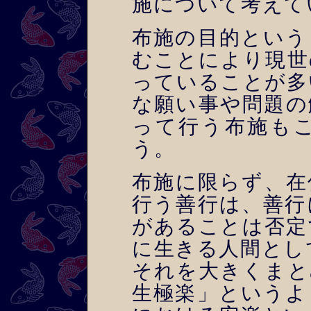
施について考えて
布施の目的という
むことにより現世
っていることが多
な願い事や問題の
って行う布施も
う。
布施に限らず、在
行う善行は、善行
があることは否定
に生きる人間とし
それを大きくまと
生極楽」というよ