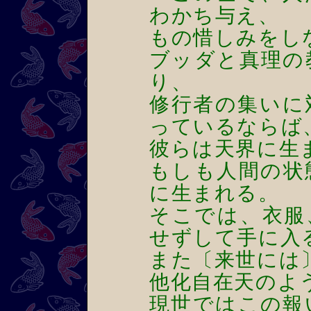
わかち与え、
もの惜しみをし
ブッダと真理の
り、
修行者の集いに
っているならば
彼らは天界に生
もしも人間の状
に生まれる。
そこでは、衣服
せずして手に入
また〔来世には
他化自在天のよ
現世ではこの報